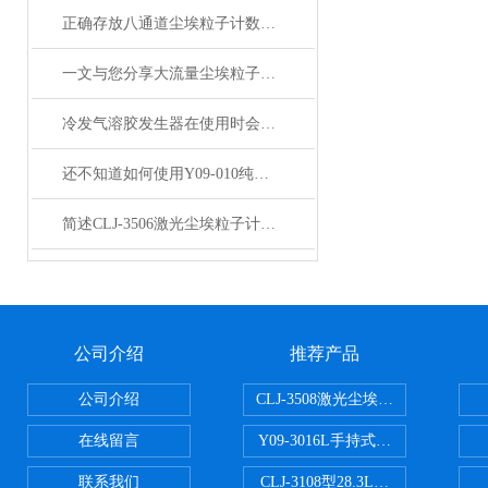
正确存放八通道尘埃粒子计数器可确保其长期使用的有效性
一文与您分享大流量尘埃粒子计数器的维护保养方法
冷发气溶胶发生器在使用时会遇到的难题分析
还不知道如何使用Y09-010纯水雾化器？进来看
简述CLJ-3506激光尘埃粒子计数器的常见故障相应解决方法
公司介绍
推荐产品
公司介绍
CLJ-3508激光尘埃粒子计数器50
在线留言
Y09-3016L手持式高精度激光尘
联系我们
CLJ-3108型28.3L尘埃粒子计