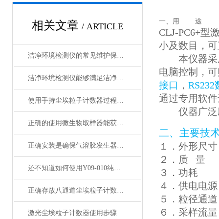
一、用 途
相关文章
/ ARTICLE
CLJ-PC6+
型
小及数目，可
洁净环境检测仪的常见维护保养方法分享
本仪器采
电脑控制，可
洁净环境检测仪能够满足洁净环境的管理要求
接口
，
RS2
通过专用软件
使用手持尘埃粒子计数器过程中应注意的事项分享
仪器广泛
正确的使用微生物取样器能获取准确的数据
二、主要技
１．外形尺
正确安装是确保气溶胶发生器有效性的关键
２．质
量
还不知道如何使用Y09-010纯水雾化器？进来看
３．功耗
４．供电电
正确存放八通道尘埃粒子计数器可确保其长期使用的有效性
５．粒径通
６．采样流
激光尘埃粒子计数器使用步骤