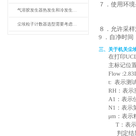
７．使用环
气溶胶发生器热发生和冷发生测试步骤分享
尘埃粒子计数器选型需要考虑哪些因素
８．允许采
9
．自净时
三、关于机关尘
在打印
U
主标记位
Flow :
t: 表示
RH：表
A1：表示
N1：表示
μm：表
T：表
判定结