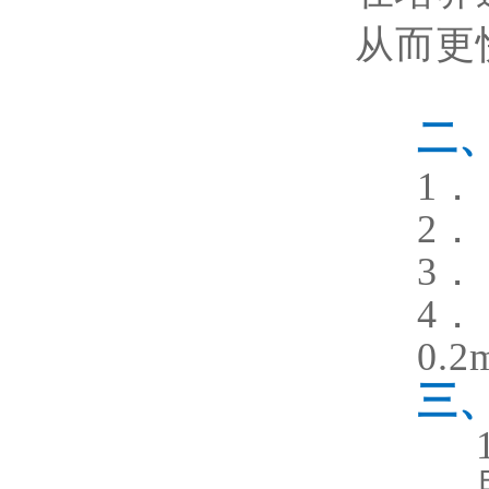
从而更
二
1．
2．
3．
4．
0.2
三