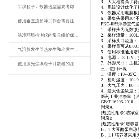
3、大大地提高了符合
尘埃粒子计数器选型需要考虑哪些因素
4、系统设计优化
5、仪器采用电脑
6、采集头采用30
使用垂直流超净工作台需要注意哪几点事项？
FKC-Ⅲ型浮游空
1、采样头为无数
洁净环境检测仪的常见维护保养方法分享
2、采样流量：100L/
3、采样头口流速： 
4、采样量可从0.001
气溶胶发生器热发生和冷发生测试步骤分享
5、使用标准通用培养
6、电源：DC12V
7、外形尺寸：主机200
使用激光尘埃粒子计数器的注意事项
三、使用环境
1、温度：10--35℃
2、相对湿度：10--9
3、大气压力：80—11
4、最大含尘浓度：1000
医药工业洁净室（
GB/T 16293-2010
附录A
(规范性附录)洁净
附录B
(规范性附录)培养
B．1 大豆酪蛋白
B．1.1 培养基