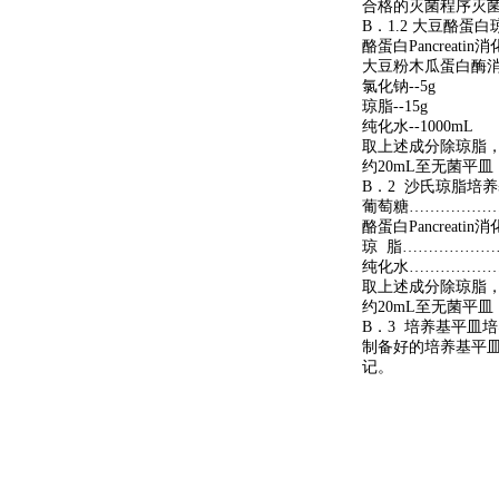
合格的灭菌程序灭
B．1.2 大豆酪蛋
酪蛋白Pancreatin消
大豆粉木瓜蛋白酶消化
氯化钠--5g
琼脂--15g
纯化水--1000mL
取上述成分除琼脂，
约20mL至无菌平皿
B．2 沙氏琼脂培
葡萄糖………………
酪蛋白Pancrea
琼 脂………………
纯化水………………
取上述成分除琼脂，
约20mL至无菌平皿
B．3 培养基平皿
制备好的培养基平皿
记。