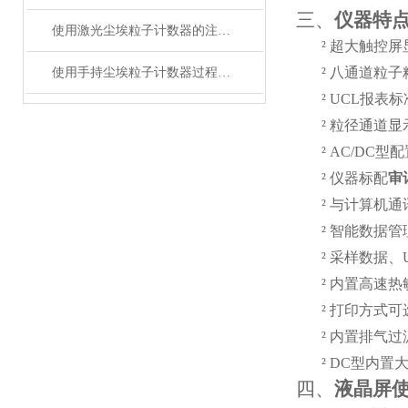
三、
仪器特
使用激光尘埃粒子计数器的注意事项
²
超大触控屏
²
八通道粒子
使用手持尘埃粒子计数器过程中应注意的事项分享
²
UCL报表
²
粒径通道显
²
AC/DC型
²
仪器标配
审
²
与计算机通
²
智能数据管
²
采样数据、
²
内置高速热
²
打印方式可
²
内置排气过
²
DC型内置
四、
液晶屏