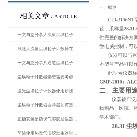
一、概述
相关文章
/ ARTICLE
CLJ-310
径，采样量
28.3L
一文与您分享大流量尘埃粒子计数器的维护保养方法
供完整的解决方
微电脑控制，可
浅述大流量尘埃粒子计数器在日常使用和保养中应注意的事项
仪器可以与
一文与您分享八通道尘埃粒子计数器的维护保养方法
本型号产品可以
此型号仪器
尘埃粒子计数器选型需要考虑哪些因素
GMP-2010
）
AL
二、
主要
用
激光尘埃粒子计数器使用步骤
仪器被广泛
尘埃粒子计数器自净器如何选择和更换
物制品、医院、
学术部门
。
正确安装是确保气溶胶发生器有效性的关键
28.3
简述使用热发气溶胶发生器时应注意的事项